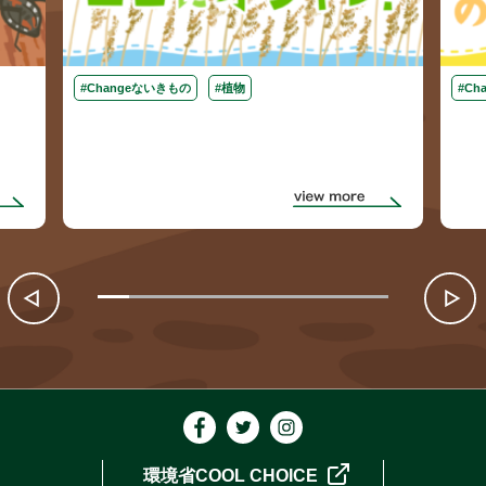
#Changeないきもの
#植物
#Ch
環境省COOL CHOICE