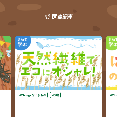
関連記事
#Changeないきもの
#植物
#Ch