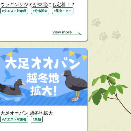
ウラギンシジミが東北にも定着！？
#クエスト対象種
#分布拡大
#昆虫・クモ
大足オオバン 越冬地拡大
#クエスト対象種
#鳥類