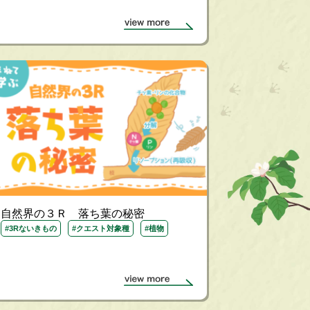
自然界の３Ｒ 落ち葉の秘密
#3Rないきもの
#クエスト対象種
#植物