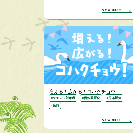
増える！広がる！コハクチョウ！
#クエスト対象種
#個体数変化
#分布拡大
#鳥類