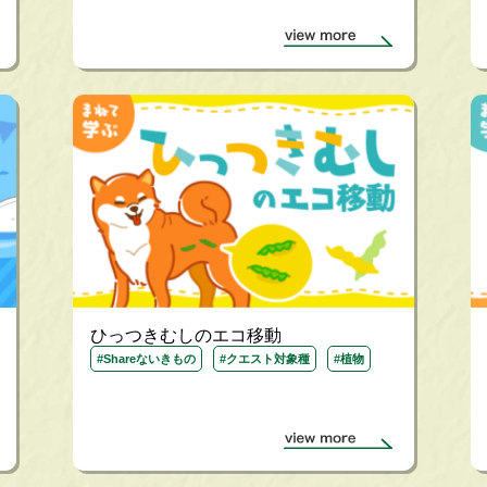
ひっつきむしのエコ移動
#Shareないきもの
#クエスト対象種
#植物