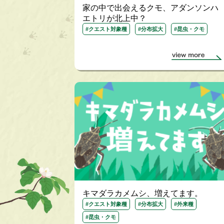
家の中で出会えるクモ、アダンソンハ
エトリが北上中？
#クエスト対象種
#分布拡大
#昆虫・クモ
キマダラカメムシ、増えてます。
#クエスト対象種
#分布拡大
#外来種
#昆虫・クモ