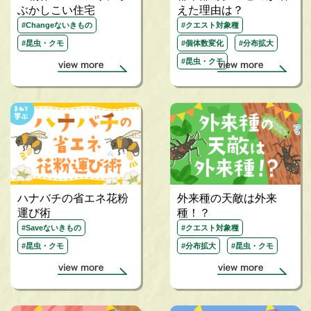
ぶかしこい住宅
えた理由は？
#Changeないきもの
#クエスト対象種
#昆虫・クモ
#個体数変化
#分布拡大
#昆虫・クモ
ハナバチの省エネ花粉
外来種の天敵は外来
運び術
種！？
#Saveないきもの
#クエスト対象種
#昆虫・クモ
#分布拡大
#昆虫・クモ