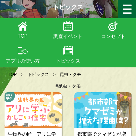
トピックス
TOP
調査イベント
コンセプト
アプリの使い方
トピックス
TOP
>
トピックス
>
昆虫・クモ
#昆虫・クモ
生物界の匠 アリに学
都市部でクマゼミが増