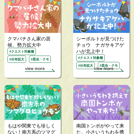
クマバチさん家の居
シーボルトが見つけた
候、勢力拡大中
チョウ ナガサキアゲ
ハが北上中！
#クエスト対象種
#クエスト対象種
#分布拡大
#昆虫・クモ
#分布拡大
#昆虫・クモ
もはや関東でも珍しく
南国トンボがやって来
ない！南方系のツマグ
た、小さいうちわを携