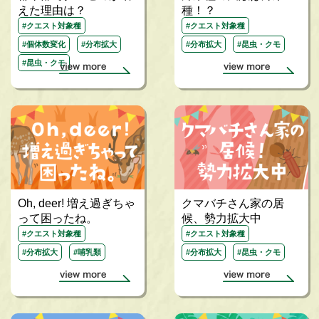
えた理由は？
種！？
#クエスト対象種
#クエスト対象種
#個体数変化
#分布拡大
#分布拡大
#昆虫・クモ
#昆虫・クモ
Oh, deer! 増え過ぎちゃ
クマバチさん家の居
って困ったね。
候、勢力拡大中
#クエスト対象種
#クエスト対象種
#分布拡大
#哺乳類
#分布拡大
#昆虫・クモ