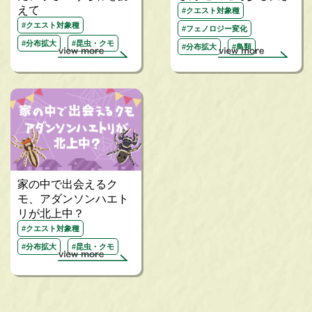
えて
#クエスト対象種
#クエスト対象種
#フェノロジー変化
#分布拡大
#昆虫・クモ
#分布拡大
#鳥類
家の中で出会えるク
モ、アダンソンハエト
リが北上中？
#クエスト対象種
#分布拡大
#昆虫・クモ