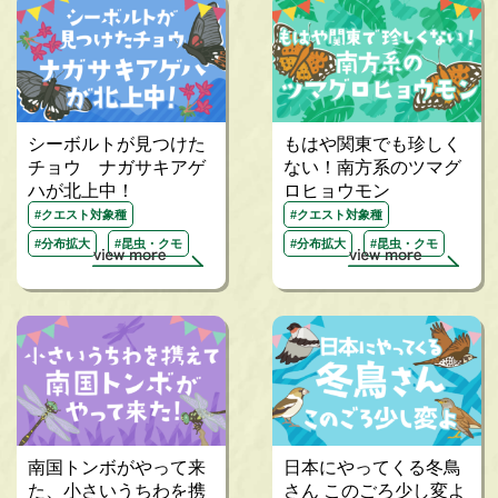
シーボルトが見つけた
もはや関東でも珍しく
チョウ ナガサキアゲ
ない！南方系のツマグ
ハが北上中！
ロヒョウモン
#クエスト対象種
#クエスト対象種
#分布拡大
#昆虫・クモ
#分布拡大
#昆虫・クモ
南国トンボがやって来
日本にやってくる冬鳥
た、小さいうちわを携
さん このごろ少し変よ