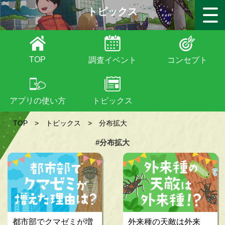
トピックス
TOP
調査イベント
コンセプト
アプリの使い方
トピックス
TOP
>
トピックス
>
分布拡大
#分布拡大
都市部でクマゼミが増
外来種の天敵は外来