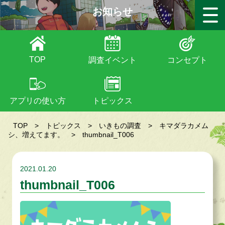
お知らせ
TOP
調査イベント
コンセプト
アプリの使い方
トピックス
TOP
>
トピックス
>
いきもの調査
>
キマダラカメム
シ、増えてます。
>
thumbnail_T006
2021.01.20
thumbnail_T006