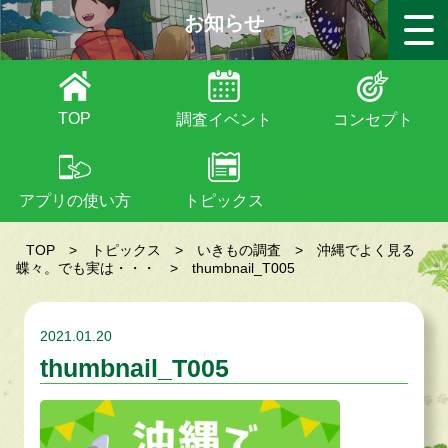
お知らせ
TOP
調査イベント
コンセプト
アプリの使い方
トピックス
TOP
>
トピックス
>
いきもの調査
>
沖縄でよく見る
蝶々。でも実は・・・
>
thumbnail_T005
2021.01.20
thumbnail_T005