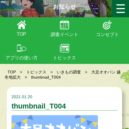
お知らせ
TOP
調査イベント
コンセプト
アプリの使い方
トピックス
TOP
>
トピックス
>
いきもの調査
>
大足オオバン 越
冬地拡大
>
thumbnail_T004
2021.01.20
thumbnail_T004