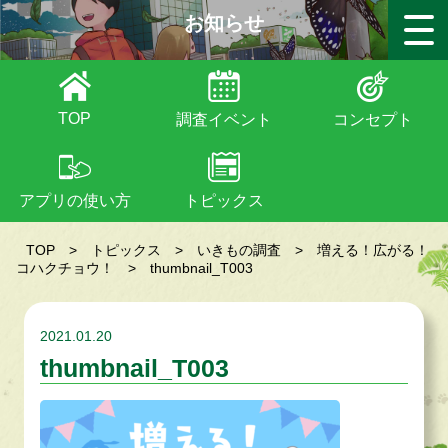
お知らせ
TOP
調査イベント
コンセプト
アプリの使い方
トピックス
TOP
>
トピックス
>
いきもの調査
>
増える！広がる！
コハクチョウ！
>
thumbnail_T003
2021.01.20
thumbnail_T003