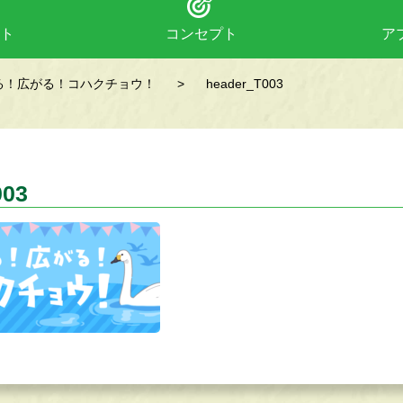
ト
コンセプト
ア
る！広がる！コハクチョウ！
>
header_T003
003