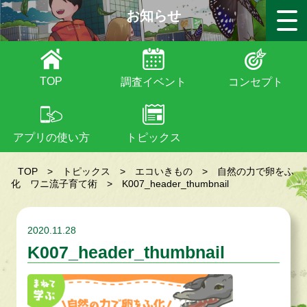
お知らせ
TOP
調査イベント
コンセプト
アプリの使い方
トピックス
TOP
>
トピックス
>
エコいきもの
>
自然の力で卵をふ
化 ワニ流子育て術
>
K007_header_thumbnail
2020.11.28
K007_header_thumbnail