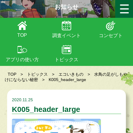
お知らせ
TOP
調査イベント
コンセプト
アプリの使い方
トピックス
TOP
>
トピックス
>
エコいきもの
>
水鳥の足がしもや
けにならない秘密
>
K005_header_large
2020.11.25
K005_header_large