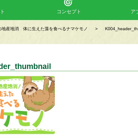
ト
コンセプト
ア
の地産地消 体に生えた藻を食べるナマケモノ
>
K004_header_th
der_thumbnail