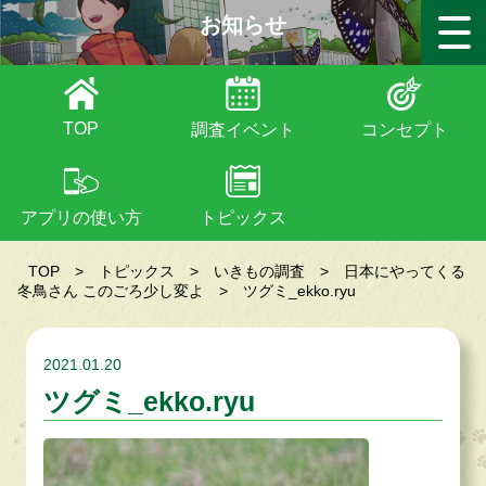
お知らせ
TOP
調査イベント
コンセプト
アプリの使い方
トピックス
TOP
>
トピックス
>
いきもの調査
>
日本にやってくる
冬鳥さん このごろ少し変よ
>
ツグミ_ekko.ryu
2021.01.20
ツグミ_ekko.ryu