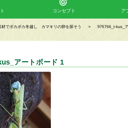
ト
コンセプト
ア
素材でポカポカ冬越し カマキリの卵を探そう
>
976766_t-ku
t-kus_アートボード 1