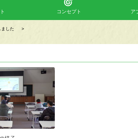
ト
コンセプト
ア
しました
>