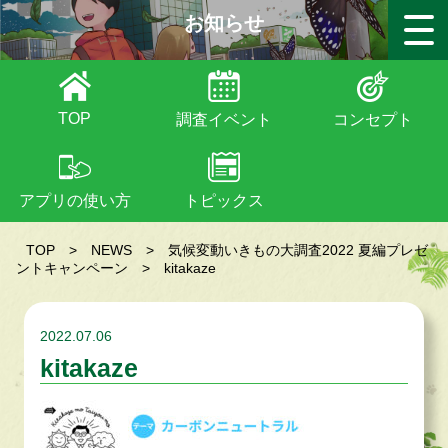
お知らせ
TOP
調査イベント
コンセプト
アプリの使い方
トピックス
TOP
>
NEWS
>
気候変動いきもの大調査2022 夏編プレゼ
ントキャンペーン
>
kitakaze
2022.07.06
kitakaze