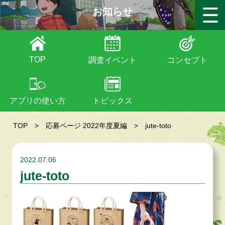
お知らせ
TOP
調査イベント
コンセプト
アプリの使い方
トピックス
TOP
>
応募ページ 2022年度夏編
>
jute-toto
2022.07.06
jute-toto